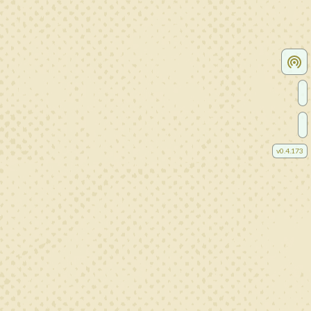
v
0.4.173