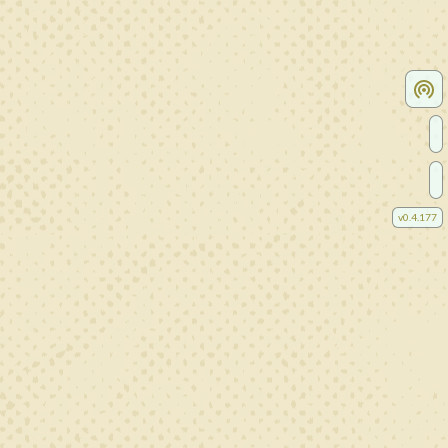
v
0.4.177