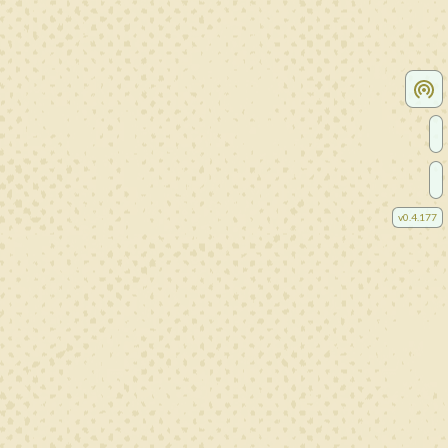
v
0.4.177