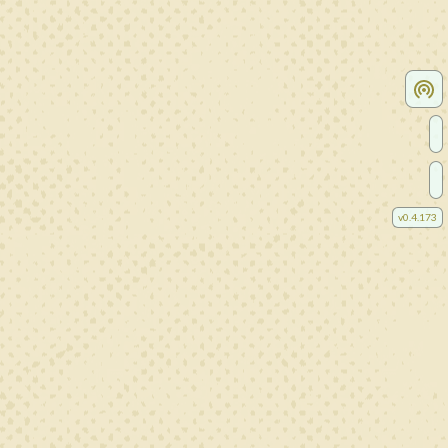
v
0.4.173