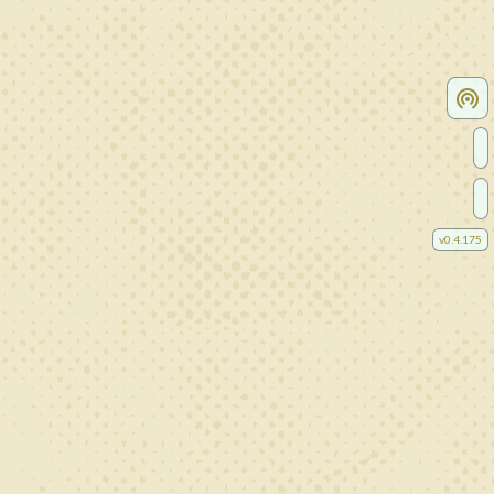
v
0.4.175