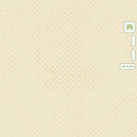
v
0.4.174