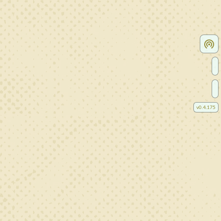
v
0.4.175