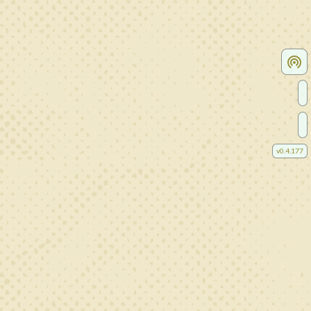
v
0.4.177