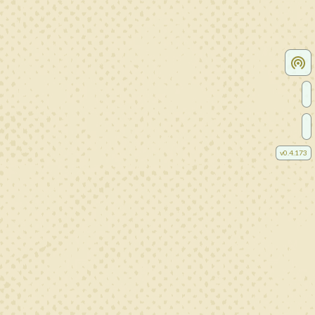
v
0.4.173