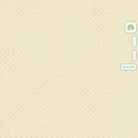
v
0.4.175