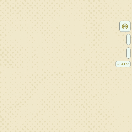
v
0.4.177