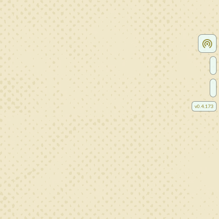
v
0.4.173