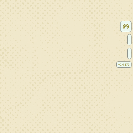
v
0.4.173