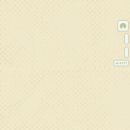
v
0.4.177