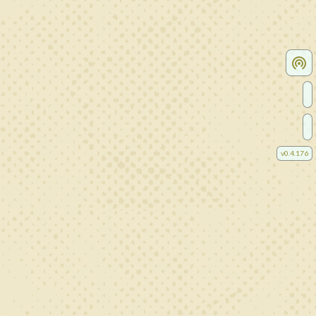
v
0.4.176