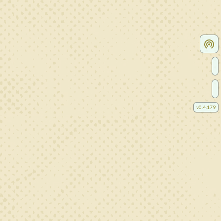
v
0.4.179