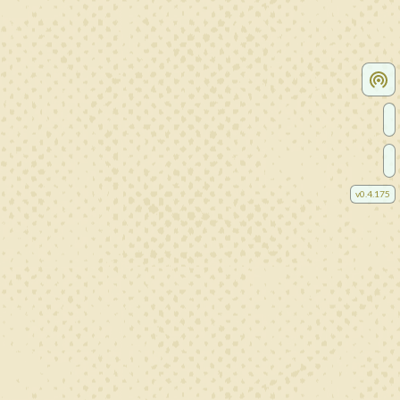
v
0.4.175