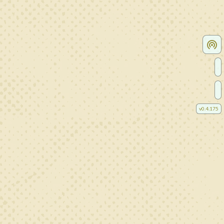
v
0.4.175