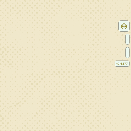
v
0.4.177