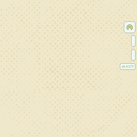
v
0.4.177