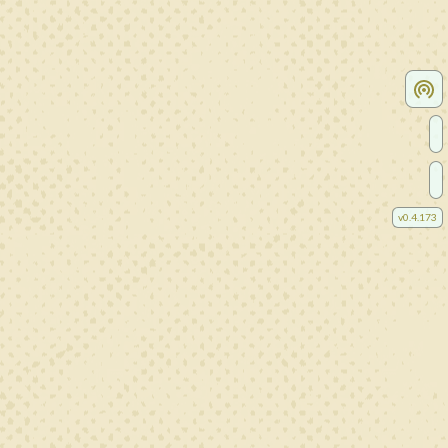
v
0.4.173