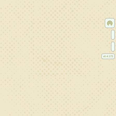
v
0.4.173