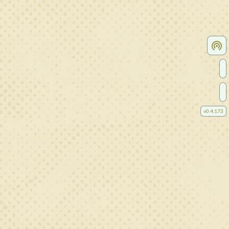
v
0.4.173