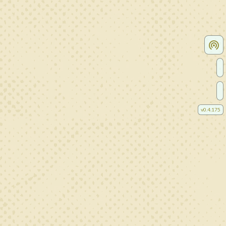
v
0.4.175