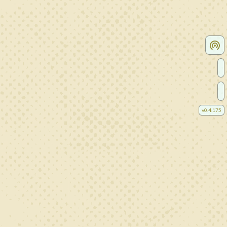
v
0.4.175