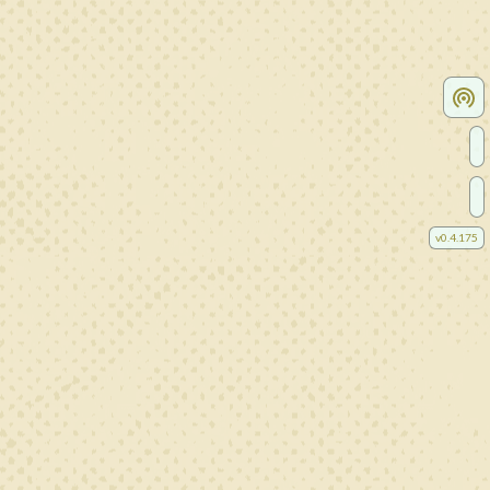
v
0.4.175