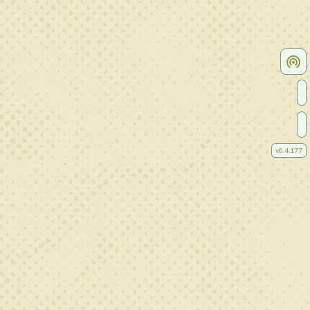
v
0.4.177