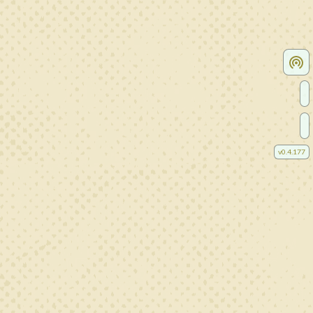
v
0.4.177