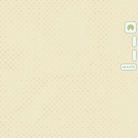
v
0.4.175