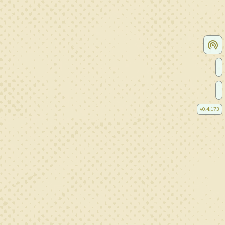
v
0.4.173