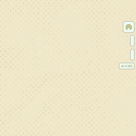
v
0.4.180