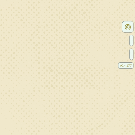
v
0.4.177