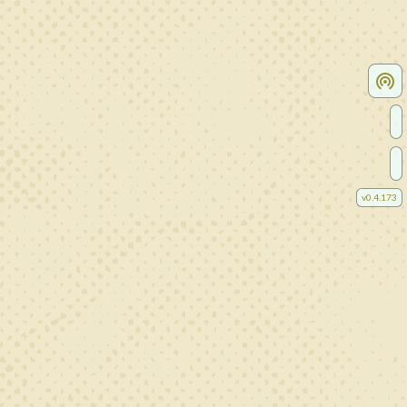
v
0.4.173