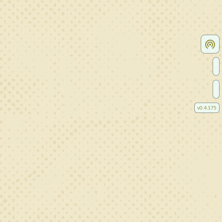
v
0.4.175