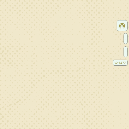
v
0.4.177