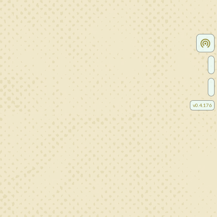
v
0.4.176