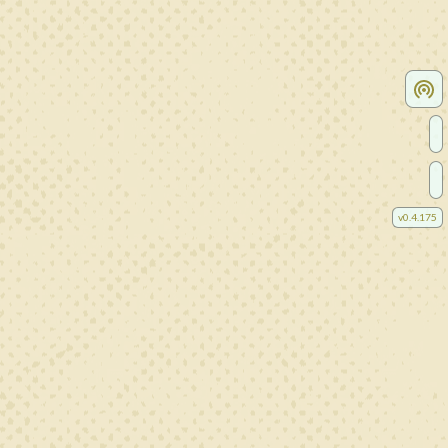
v
0.4.175