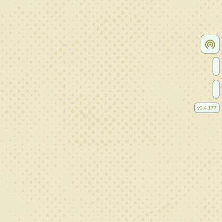
v
0.4.177