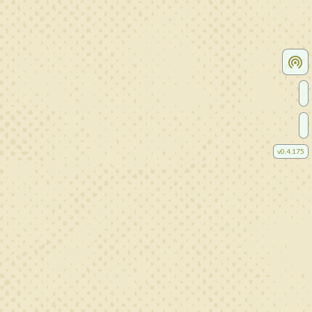
v
0.4.175