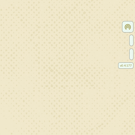
v
0.4.177