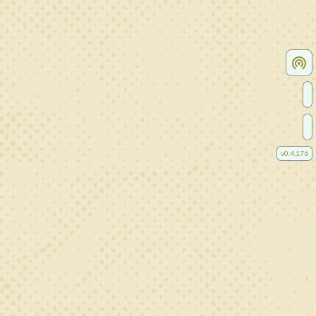
v
0.4.176