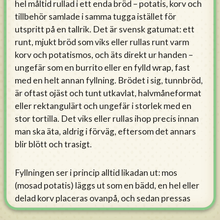
hel måltid rullad i ett enda bröd – potatis, korv och
tillbehör samlade i samma tugga istället för
utspritt på en tallrik. Det är svensk gatumat: ett
runt, mjukt bröd som viks eller rullas runt varm
korv och potatismos, och äts direkt ur handen –
ungefär som en burrito eller en fylld wrap, fast
med en helt annan fyllning. Brödet i sig, tunnbröd,
är oftast ojäst och tunt utkavlat, halvmåneformat
eller rektangulärt och ungefär i storlek med en
stor tortilla. Det viks eller rullas ihop precis innan
man ska äta, aldrig i förväg, eftersom det annars
blir blött och trasigt.
Fyllningen ser i princip alltid likadan ut: mos
(mosad potatis) läggs ut som en bädd, en hel eller
delad korv placeras ovanpå, och sedan pressas
tillbehör in bredvid och runt korven – vanligast